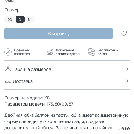
Размер
XS
S
M
В корзину
Премиум
Локальное
Бесплатный
качество
производство
обмен
Таблица размеров
Доставка
Размер на модели: XS
Параметры модели: 175/80/60/87
Двойная юбка баллон из тафты, юбка имеет асимметричную
форму спереди чуть короче чем сзади, создавая
дополнительный объем. Застегивается на потайную
...ещё
молнию. Юбка имеет скрытую пуговицу в районе талии и