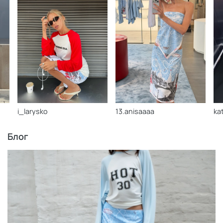
i_larysko
13.anisaaaa
ka
Блог