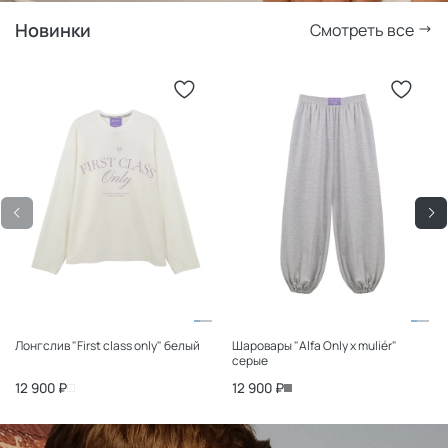
Новинки
Смотреть все
Лонгслив "First class only" белый
Шаровары "Alfa Only x muliér"
серые
12 900 ₽
12 900 ₽