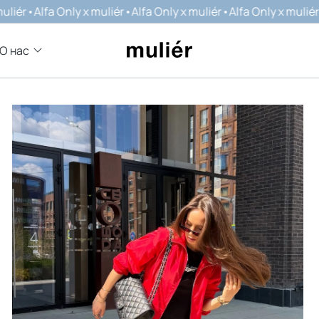
lfa Only x muliér
•
Alfa Only x muliér
•
Alfa Only x muliér
•
Alfa O
О нас