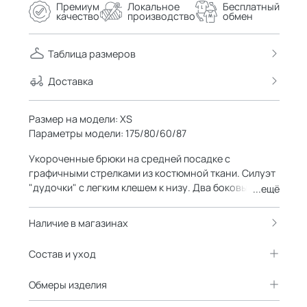
Премиум
Локальное
Бесплатный
качество
производство
обмен
Таблица размеров
Доставка
Размер на модели: XS
Параметры модели: 175/80/60/87
Укороченные брюки на средней посадке с
графичными стрелками из костюмной ткани. Силуэт
"дудочки" с легким клешем к низу. Два боковых и
...ещё
два задних кармана. Носите как в классическом
варианте с рубашками и лонгами, так и в более
Наличие в магазинах
смелых сочетаниях с флисками и яркими боди.
Состав и уход
Обмеры изделия