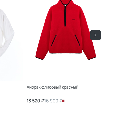
Анорак флисовый красный
Бо
13 520 ₽
16 900 ₽
22