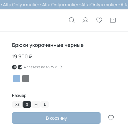
nly x muliér
•
Alfa Only x muliér
•
Alfa Only x muliér
•
Alfa Only x
Брюки укороченные черные
19 900 ₽
4 платежа по
4 975 ₽
Размер
XS
S
M
L
В корзину