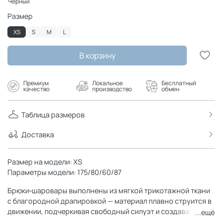
Размер
XS
S
M
L
В корзину
Премиум
Локальное
Бесплатный
качество
производство
обмен
Таблица размеров
Доставка
Размер на модели: XS
Параметры модели: 175/80/60/87
Брюки‑шаровары выполнены из мягкой трикотажной ткани
с благородной драпировкой — материал плавно струится в
движении, подчеркивая свободный силуэт и создавая
...ещё
эффект легкости. Мягкая резинка на поясе обеспечивает